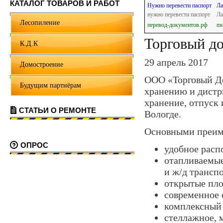
КАТАЛОГ ТОВАРОВ И РАБОТ
Нужно перевести паспорт
Ла
нужно перевести паспорт
Ла
Лесопиление
перевод-документов.рф
mo
Торговый д
К.Д.К
29 апрель 2017
Домостроение
ООО «Торговый До
Будущим партнёрам
хранению и дистри
хранение, отпуск 
СТАТЬИ О РЕМОНТЕ
Вологде.
Основными преим
ОПРОС
удобное расп
отапливаемые
и ж/д трансп
открытые пло
современное 
комплексный 
стеллажное, 