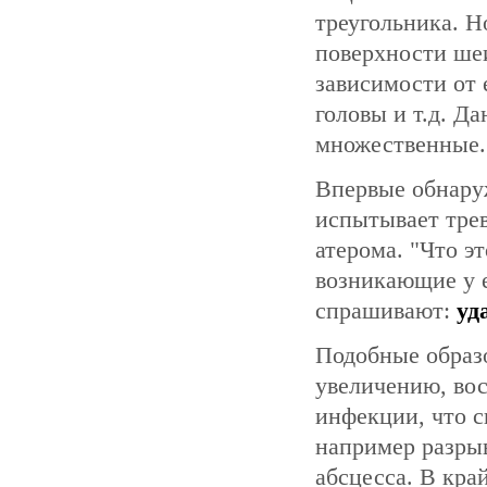
треугольника. Но
поверхности шеи
зависимости от 
головы и т.д. Д
множественные.
Впервые обнаруж
испытывает трев
атерома. "Что э
возникающие у е
спрашивают:
уд
Подобные образо
увеличению, во
инфекции, что 
например разры
абсцесса. В кра