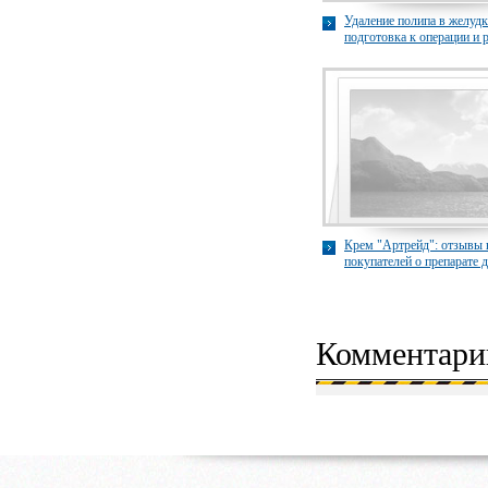
Удаление полипа в желудк
подготовка к операции и 
gastrojenterologija.klinika-
Крем "Артрейд": отзывы 
покупателей о препарате 
cream-artraid.com
Комментари