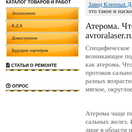
КАТАЛОГ ТОВАРОВ И РАБОТ
Завод Клееных 
это такое и наско
Лесопиление
Атерома. Чт
К.Д.К
avroralaser.r
Домостроение
Специфическое 
Будущим партнёрам
возникающее под
как атерома. Чт
СТАТЬИ О РЕМОНТЕ
протоков сально
разных возрастн
ОПРОС
мягкое, округло
Атерома чаще по
сальных желез. 
лице в области 