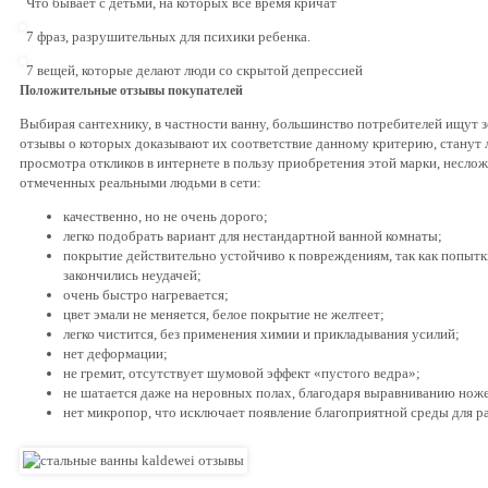
Что бывает с детьми, на которых все время кричат
7 фраз, разрушительных для психики ребенка.
7 вещей, которые делают люди со скрытой депрессией
Положительные отзывы покупателей
Выбирая сантехнику, в частности ванну, большинство потребителей ищут 
отзывы о которых доказывают их соответствие данному критерию, станут 
просмотра откликов в интернете в пользу приобретения этой марки, несло
отмеченных реальными людьми в сети:
качественно, но не очень дорого;
легко подобрать вариант для нестандартной ванной комнаты;
покрытие действительно устойчиво к повреждениям, так как попыт
закончились неудачей;
очень быстро нагревается;
цвет эмали не меняется, белое покрытие не желтеет;
легко чистится, без применения химии и прикладывания усилий;
нет деформации;
не гремит, отсутствует шумовой эффект «пустого ведра»;
не шатается даже на неровных полах, благодаря выравниванию ноже
нет микропор, что исключает появление благоприятной среды для р