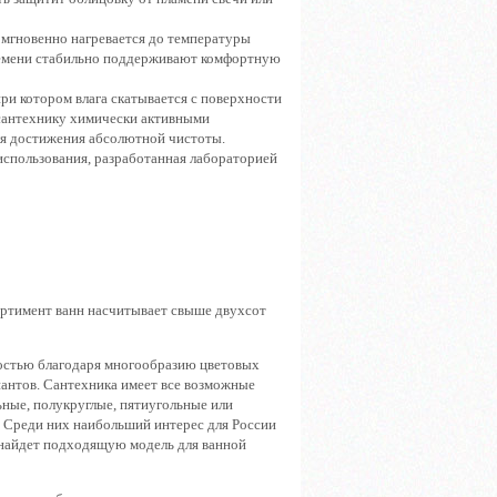
 мгновенно нагревается до температуры
времени стабильно поддерживают комфортную
ри котором влага скатывается с поверхности
ь сантехнику химически активными
ля достижения абсолютной чистоты.
 использования, разработанная лабораторией
ортимент ванн насчитывает свыше двухсот
ностью благодаря многообразию цветовых
иантов. Сантехника имеет все возможные
ьные, полукруглые, пятиугольные или
 Среди них наибольший интерес для России
 найдет подходящую модель для ванной