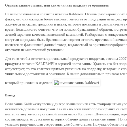
Отрицательные отзывы, или как отличить подделку от оригинала
Не всем покупателем нравится ихванна Kaldewei. Отзывы разочарованных 
факта, что они ожидали более высокого качества от продукции немецких п
жалуются на сколы, трещинки и пятна, которые появились в самом начале э
время. Большинство считает, что им попался бракованный образец, и стреми
летней гарантии качества, заявленной компанией. Разбираться с конкретны
могут ли в продаже быть бракованные изделия от столь престижной компани
является ли фальшивкой данный товар, выдаваемый за оригинал недобросо
огрехами некачественной установки.
Для того чтобы отличить оригинальный продукт от подделки, с весны 2007 
продукты логотип KALDEWEI в верхней части ванны. Удалить его без повр
отсутствует, то это является прямым указанием на подделку, которая не сп
уникальным достоинствам оригинала. К ванне дополнительно прилагается 
который приложен к изделию.
Вывод
Если ванна Kaldeweiкуплена у дилера компании или есть стопроцентная уве
останетесь довольны покупкой. Так как во всем многообразии рынка сант
альтернативу качеству стальной эмали марки Kaldewei. Шумоизоляция, тер
составляющие, отсутствием которых обычно грешат стальные ванны. Но им
успешно разрушающая стереотипы уже более ста лет. Покупка обеспечит 