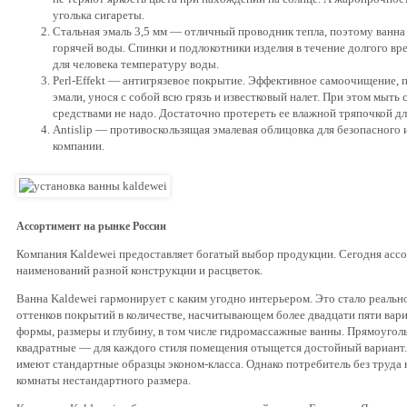
уголька сигареты.
Стальная эмаль 3,5 мм — отличный проводник тепла, поэтому ванна
горячей воды. Спинки и подлокотники изделия в течение долгого 
для человека температуру воды.
Perl-Effekt — антигрязевое покрытие. Эффективное самоочищение, п
эмали, унося с собой всю грязь и известковый налет. При этом мыт
средствами не надо. Достаточно протереть ее влажной тряпочкой д
Antislip — противоскользящая эмалевая облицовка для безопасного
компании.
Ассортимент на рынке России
Компания Kaldewei предоставляет богатый выбор продукции. Сегодня асс
наименований разной конструкции и расцветок.
Ванна Kaldewei гармонирует с каким угодно интерьером. Это стало реаль
оттенков покрытий в количестве, насчитывающем более двадцати пяти вар
формы, размеры и глубину, в том числе гидромассажные ванны. Прямоугол
квадратные — для каждого стиля помещения отыщется достойный вариант.
имеют стандартные образцы эконом-класса. Однако потребитель без труда
комнаты нестандартного размера.