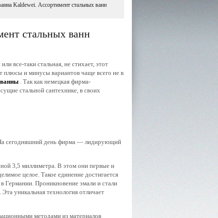
анна Kaldewei. Ассортимент стальных ванн
мент стальных ванн
или все-таки стальная, не стихает, этот
т плюсы и минусы вариантов чаще всего не в
 ванны
. Так как немецкая фирма-
сущие стальной сантехнике, в своих
. На сегодняшний день фирма — лидирующий
ной 3,5 миллиметра. В этом они первые и
елимое целое. Такое единение достигается
 в Германии. Проникновение эмали и стали
. Эта уникальная технология отличает
овационными методами из материалов