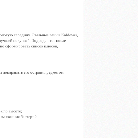
золотую середину. Стальные ванны Kaldewei,
лучшей покупкой. Подводя итог после
жно сформировать список плюсов,
ки поцарапать его острым предметом
к по высоте;
азмножения бактерий.