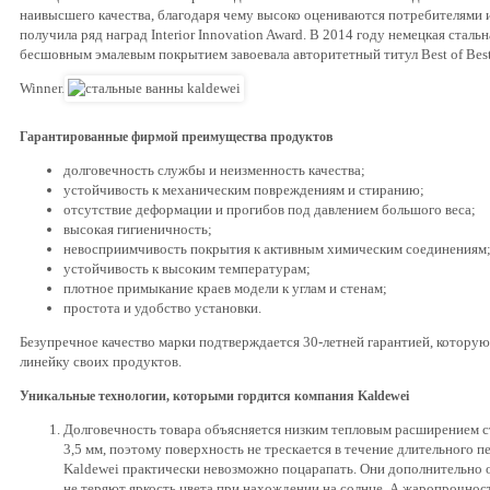
наивысшего качества, благодаря чему высоко оцениваются потребителями и
получила ряд наград Interior Innovation Award. В 2014 году немецкая сталь
бесшовным эмалевым покрытием завоевала авторитетный титул Best of Best
Winner.
Гарантированные фирмой преимущества продуктов
долговечность службы и неизменность качества;
устойчивость к механическим повреждениям и стиранию;
отсутствие деформации и прогибов под давлением большого веса;
высокая гигиеничность;
невосприимчивость покрытия к активным химическим соединениям
устойчивость к высоким температурам;
плотное примыкание краев модели к углам и стенам;
простота и удобство установки.
Безупречное качество марки подтверждается 30-летней гарантией, котору
линейку своих продуктов.
Уникальные технологии, которыми гордится компания Kaldewei
Долговечность товара объясняется низким тепловым расширением
3,5 мм, поэтому поверхность не трескается в течение длительного 
Kaldewei практически невозможно поцарапать. Они дополнительно 
не теряют яркость цвета при нахождении на солнце. А жаропрочнос