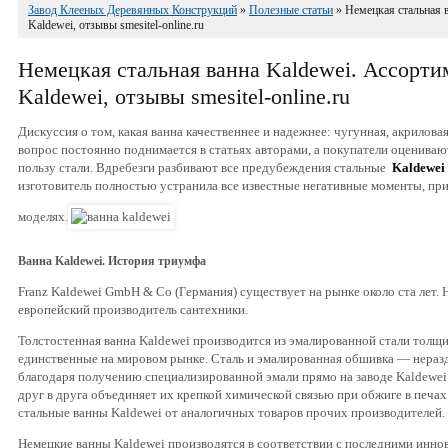
Завод Клееных Деревянных Конструкций
»
Полезные статьи
» Немецкая стальная в
Kaldewei, отзывы smesitel-online.ru
Немецкая стальная ванна Kaldewei. Ассорти
Kaldewei, отзывы smesitel-online.ru
Дискуссия о том, какая ванна качественнее и надежнее: чугунная, акриловая 
вопрос постоянно поднимается в статьях авторами, а покупатели оцениваю
пользу стали. Вдребезги разбивают все предубеждения стальные
Kaldewei
изготовитель полностью устранила все известные негативные моменты, при
моделях.
Ванна Kaldewei. История триумфа
Franz Kaldewei GmbH & Co (Германия) существует на рынке около ста лет
европейский производитель сантехники.
Толстостенная ванна Kaldewei производится из эмалированной стали толщи
единственные на мировом рынке. Сталь и эмалированная обшивка — неразд
благодаря получению специализированной эмали прямо на заводе Kaldewei
друг в друга объединяет их крепкой химической связью при обжиге в печах
стальные ванны Kaldewei от аналогичных товаров прочих производителей.
Немецкие ванны Kaldewei производятся в соответствии с последними инн