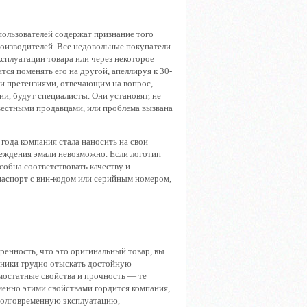
пользователей содержат признание того
роизводителей. Все недовольные покупатели
ксплуатации товара или через некоторое
тся поменять его на другой, апеллируя к 30-
ми претензиями, отвечающим на вопрос,
и, будут специалисты. Они установят, не
вестными продавцами, или проблема вызвана
года компания стала наносить на свои
еждения эмали невозможно. Если логотип
особна соответствовать качеству и
паспорт с вин-кодом или серийным номером,
ренность, что это оригинальный товар, вы
ехники трудно отыскать достойную
мостатные свойства и прочность — те
енно этими свойствами гордится компания,
долговременную эксплуатацию,