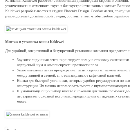
Компания Kaldewei работает с известными дизайнерами Европы и Японии, 
утонченности и отменного вкуса в благоустройстве ванных комнат. Велико
Kaldewei разрабатывается в студии Phoenix Design. Особая магия, присуща
руководителей дизайнерской студии, состоит в том, чтобы любое серийное
Монтаж и установка ванны Kaldewei
Для удобной, оперативной и безупречной установки компания предлагает
Звукоизолирующая лента гарантирует полную стыковку сантехники 
корпусный шум и компенсирует неровности пола.
Уплотнительная лента предохраняет пазы изделия от нежелательного
между ванной и стеной, а потом закрывают кафельной плиткой.
Ножки для быстрой установки, которые удобно регулируются по вы
конструкции. Их можно использовать вместе с шумопоглощающим к
Шумопоглощающий набор вместе с ножками для ванны помогает дос
перекрывает основной источник передачи шума от изделия к стенам
моста.