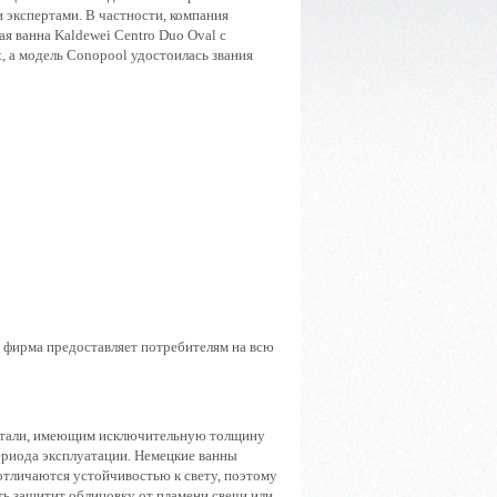
 экспертами. В частности, компания
ная ванна Kaldewei Centro Duo Oval с
, а модель Conopool удостоилась звания
;
ю фирма предоставляет потребителям на всю
 стали, имеющим исключительную толщину
периода эксплуатации. Немецкие ванны
отличаются устойчивостью к свету, поэтому
ть защитит облицовку от пламени свечи или