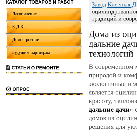
КАТАЛОГ ТОВАРОВ И РАБОТ
Завод Клееных 
оцилиндрованног
Лесопиление
традиций и совр
К.Д.К
Дома из оци
Домостроение
дальние дач
технологий
Будущим партнёрам
В современном м
СТАТЬИ О РЕМОНТЕ
природой и комф
экологичные и э
ОПРОС
является оцилин
красоту, теплои
дальние дачи
» 
домов из оцилин
решения для ую