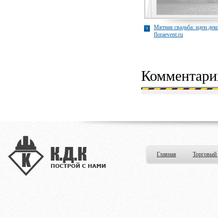
Мятная свадьба: идеи дек
floraevent.ru
Комментари
Главная
Торговый