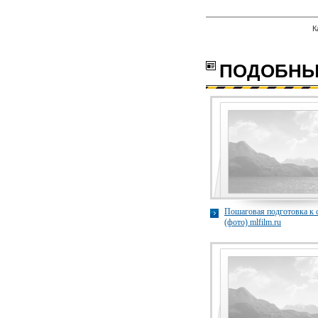
К
с
ПОДОБНЫ
Пошаговая подготовка к 
(фото) mlfilm.ru