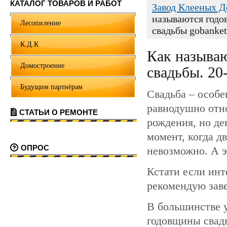
КАТАЛОГ ТОВАРОВ И РАБОТ
Завод Клееных 
называются годо
Лесопиление
свадьбы gobanket
К.Д.К
Как называю
Домостроение
свадьбы. 20
Будущим партнёрам
Свадьба – особе
равнодушно отно
СТАТЬИ О РЕМОНТЕ
рождения, но де
момент, когда д
ОПРОС
невозможно. А э
Кстати если ин
рекомендую заве
В большинстве 
годовщины свадь