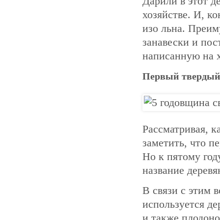
Дарили в этот д
хозяйстве. И, к
изо льна. Преим
занавески и пос
написанную на х
Первый твердый 
Рассматривая, к
заметить, что п
Но к пятому год
название деревя
В связи с этим 
используется де
и также плодоно