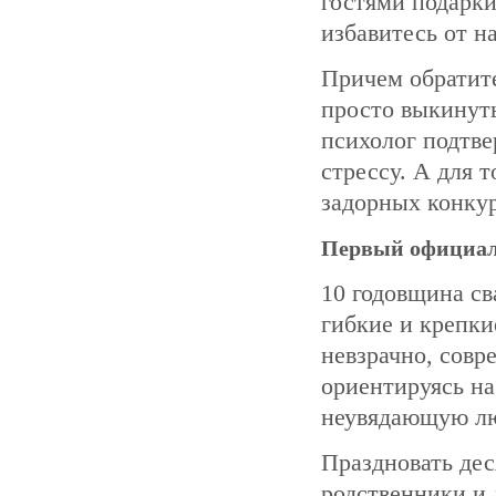
гостями подарки
избавитесь от н
Причем обратите
просто выкинуть
психолог подтве
стрессу. А для 
задорных конкур
Первый официа
10 годовщина св
гибкие и крепки
невзрачно, совр
ориентируясь на
неувядающую лю
Праздновать дес
родственники и 