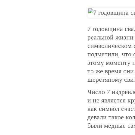
7 годовщина сва
реальной жизни 
символическом с
подметили, что 
этому моменту п
то же время они
шерстяному свит
Число 7 издревл
и не является к
как символ счас
девали такое ко
были медные са