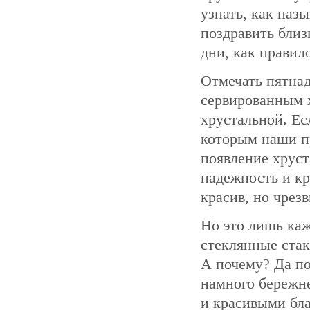
узнать, как наз
поздравить близ
дни, как правило
Отмечать пятнад
сервированным х
хрустальной. Ес
которым наши п
появление хрус
надежность и кр
красив, но чрез
Но это лишь каж
стеклянные ста
А почему? Да п
намного бережне
и красивыми бла