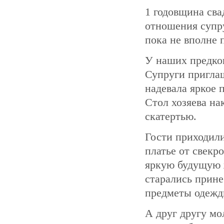
1 годовщина сва
отношения супру
пока не вполне 
У наших предков
Супруги пригла
надевала яркое 
Стол хозяева н
скатертью.
Гости приходил
платье от свекр
яркую будущую 
старались прине
предметы одежд
А друг другу мо