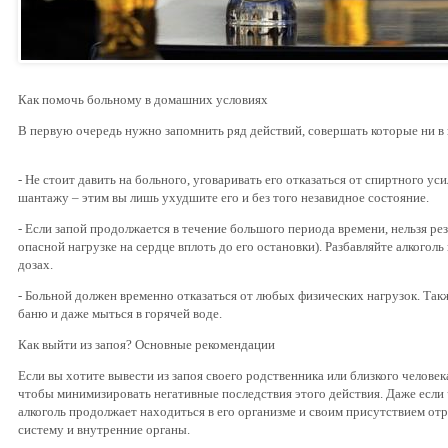
Как помочь больному в домашних условиях
В первую очередь нужно запомнить ряд действий, совершать которые ни в к
- Не стоит давить на больного, уговаривать его отказаться от спиртного у
шантажу – этим вы лишь ухудшите его и без того незавидное состояние.
- Если запой продолжается в течение большого периода времени, нельзя ре
опасной нагрузке на сердце вплоть до его остановки). Разбавляйте алкоголь
дозах.
- Больной должен временно отказаться от любых физических нагрузок. Так
баню и даже мыться в горячей воде.
Как выйти из запоя? Основные рекомендации
Если вы хотите вывести из запоя своего родственника или близкого человек
чтобы минимизировать негативные последствия этого действия. Даже если 
алкоголь продолжает находиться в его организме и своим присутствием от
систему и внутренние органы.