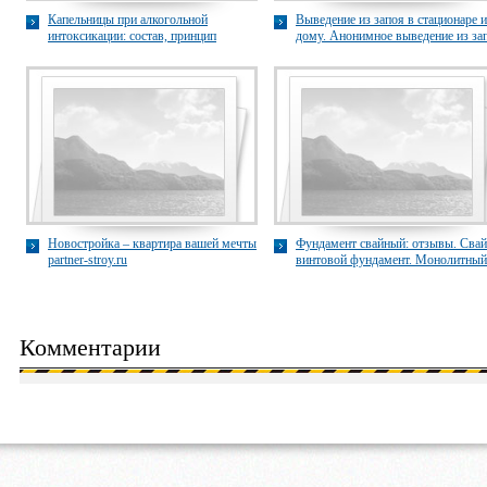
Капельницы при алкогольной
Выведение из запоя в стационаре и
интоксикации: состав, принцип
дому. Анонимное выведение из за
действия, особенности vershina-yar.ru
стопзапой.рф
Новостройка – квартира вашей мечты
Фундамент свайный: отзывы. Свай
partner-stroy.ru
винтовой фундамент. Монолитный
свайный фундамент profi-vint.ru
Комментарии