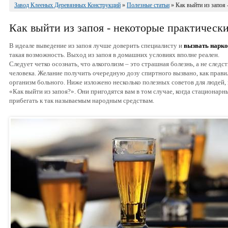
Завод Клееных Деревянных Конструкций
»
Полезные статьи
» Как выйти из запоя 
Как выйти из запоя - некоторые практическ
В идеале выведение из запоя лучше доверить специалисту и
вызвать нарко
такая возможность. Выход из запоя в домашних условиях вполне реален.
Следует четко осознать, что алкоголизм – это страшная болезнь, а не след
человека. Желание получить очередную дозу спиртного вызвано, как правил
организм больного. Ниже изложено несколько полезных советов для людей
«Как выйти из запоя?». Они пригодятся вам в том случае, когда стационар
прибегать к так называемым народным средствам.