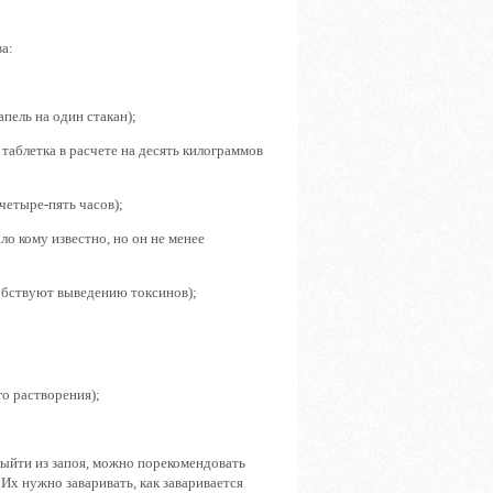
а:
пель на один стакан);
таблетка в расчете на десять килограммов
 четыре-пять часов);
о кому известно, но он не менее
обствуют выведению токсинов);
го растворения);
выйти из запоя, можно порекомендовать
 Их нужно заваривать, как заваривается