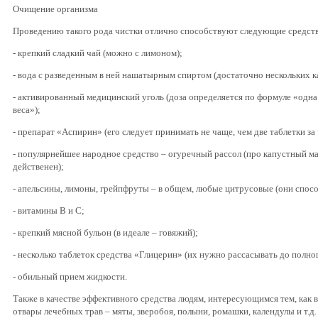
Очищение организма
Проведению такого рода чистки отлично способствуют следующие средств
- крепкий сладкий чай (можно с лимоном);
- вода с разведенным в ней нашатырным спиртом (достаточно нескольких ка
- активированный медицинский уголь (доза определяется по формуле «одна 
веса»);
- препарат «Аспирин» (его следует принимать не чаще, чем две таблетки за
- популярнейшее народное средство – огуречный рассол (про капустный мал
действенен);
- апельсины, лимоны, грейпфруты – в общем, любые цитрусовые (они спос
- витамины В и С;
- крепкий мясной бульон (в идеале – говяжий);
- несколько таблеток средства «Глицерин» (их нужно рассасывать до полно
- обильный прием жидкости.
Также в качестве эффективного средства людям, интересующимся тем, как 
отвары лечебных трав – мяты, зверобоя, полыни, ромашки, календулы и т.д.