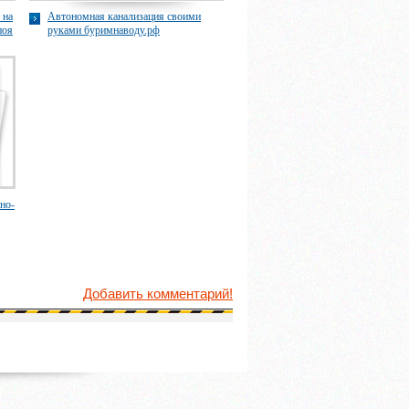
 на
Автономная канализация своими
поя
руками буримнаводу.рф
но-
Добавить комментарий!