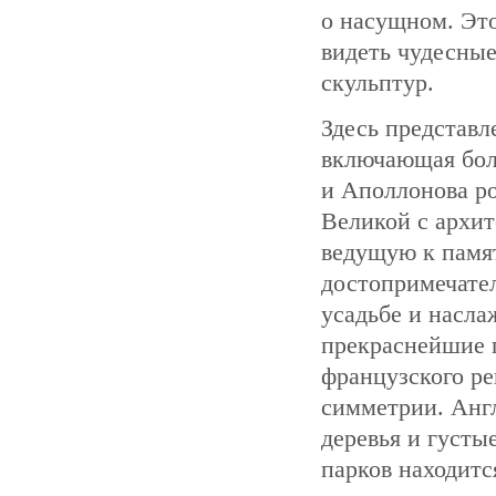
о насущном. Эт
видеть чудесные
скульптур.
Здесь представл
включающая боле
и Аполлонова ро
Великой с архит
ведущую к памя
достопримечател
усадьбе и насла
прекраснейшие 
французского ре
симметрии. Англ
деревья и густы
парков находитс