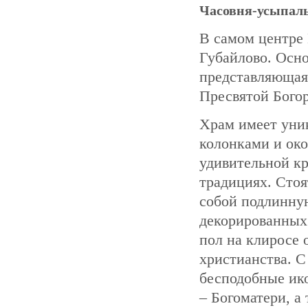
Часовня-усыпаль
В самом центре 
Губайлово. Осно
представляющая
Пресвятой Бого
Храм имеет уни
колонками и ок
удивительной кр
традициях. Сто
собой подлинну
декорированных
пол на клиросе
христианства. С
бесподобные ико
– Богоматери, а