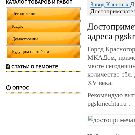
КАТАЛОГ ТОВАРОВ И РАБОТ
Завод Клееных 
Достопримечател
Лесопиление
Достопримеч
К.Д.К
адреса pgsk
Домостроение
Город Красногор
Будущим партнёрам
МКАДом, пример
месте сегодняшн
СТАТЬИ О РЕМОНТЕ
количество сёл.
XV века.
ОПРОС
Рекомендую вы
pgskmechta.ru .