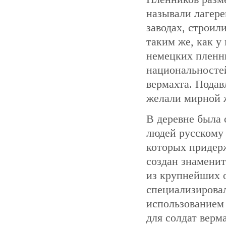
называли лагере
заводах, строил
таким же, как у
немецких пленны
национальностей
вермахта. Подав
желали мирной ж
В деревне была
людей русскому
которых придерж
создан знаменит
из крупнейших 
специализировал
использованием
для солдат верм