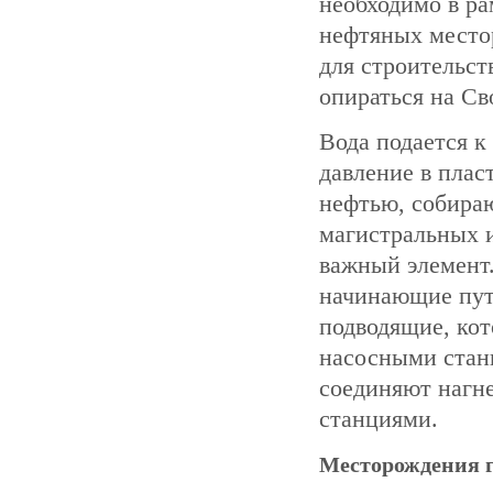
необходимо в ра
нефтяных место
для строительст
опираться на Св
Вода подается к
давление в плас
нефтью, собираю
магистральных 
важный элемент
начинающие путь
подводящие, ко
насосными станц
соединяют нагн
станциями.
Месторождения г