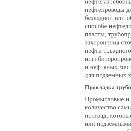
нефтегазосборны
нефтепроводы д
безводной или о
способе нефтедо
пласты, трубопр
захоронения сто
нефти товарного
ингибиторопров
и нефтяных мес
для подземных 
Прокладка трубо
Промысловые и 
количество сам
преград, котор
или подземными