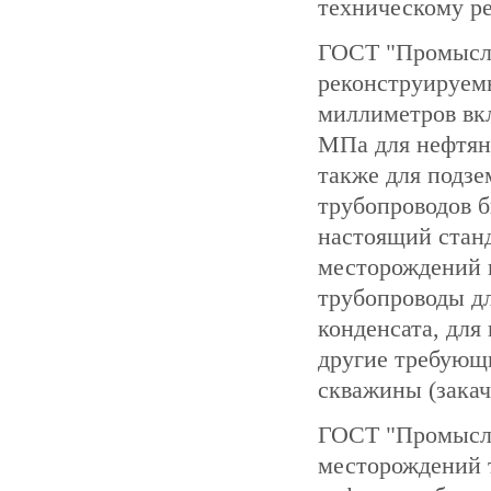
техническому р
ГОСТ "Промысло
реконструируем
миллиметров вкл
МПа для нефтян
также для подз
трубопроводов б
настоящий станд
месторождений 
трубопроводы дл
конденсата, для
другие требующи
скважины (зака
ГОСТ "Промысло
месторождений 