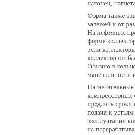
наконец, нагнет
Форма также зав
залежей и от р
На нефтяных про
форме коллектор
если коллекторы
коллектор огиба
Обычно в кольц
маневренности 
Нагнетательные 
компрессорных с
продлить сроки 
подачи к устьям
эксплуатации ко
на перерабатыв