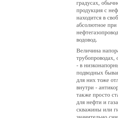
градусах, обычн
продукция с неф
находится в сво
абсолютное при 
нефтегазопрово
водовод.
Величина напор
трубопроводах, 
- в низконапор
подводных быва
для них тоже от
внутри - антик
также просто с
для нефти и газ
скважины или ги
значительно сни