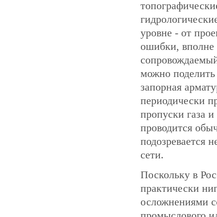
топографические
гидрологические
уровне - от про
ошибки, вполне 
сопровождаемый
можно поделить 
запорная армату
периодически п
пропуски газа и
проводится обыч
подозревается 
сети.
Поскольку в Ро
практически ниг
осложнениями с
промыслового ил