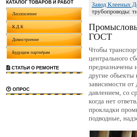
КАТАЛОГ ТОВАРОВ И РАБОТ
Завод Клееных 
трубопроводы: т
Лесопиление
Промысловые
К.Д.К
ГОСТ
Домостроение
Чтобы транспор
Будущим партнёрам
центрального с
предназначены и
СТАТЬИ О РЕМОНТЕ
другие объекты
зависимости от 
ОПРОС
давлением, со с
когда нет ответ
прокладки пром
подводные, над