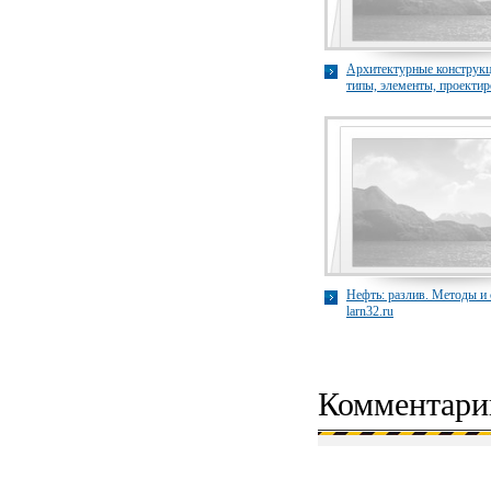
Архитектурные конструкц
типы, элементы, проектир
proekt.com
Нефть: разлив. Методы и 
larn32.ru
Комментари