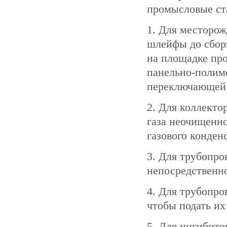
промысловые ста
1. Для месторож
шлейфы до сборн
на площадке про
панельно-полим
переключающей 
2. Для коллекто
газа неочищенно
газового конден
3. Для трубопро
непосредственно
4. Для трубопро
чтобы подать их
5. Для ингибито