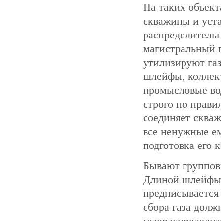
На таких объек
скважины и уста
распределитель
магистральный г
утилизируют газ
шлейфы, коллек
промысловые вод
строго по прави
соединяет скваж
все ненужные ем
подготовка его 
Бывают групповы
Длиной шлейфы о
предписывается
сбора газа долж
газораспредели