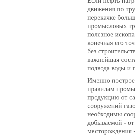
Если нефть нагре
движения по тру
перекачке боль
промысловых тру
полезное ископа
конечная его то
без строительст
важнейшая соста
подвода воды и 
Именно построе
правилам промы
продукцию от с
сооружений газо
необходимы соор
добываемой - о
месторождения -