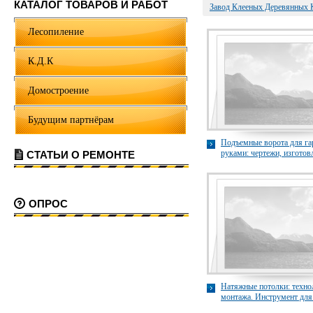
КАТАЛОГ ТОВАРОВ И РАБОТ
Завод Клееных Деревянных 
Лесопиление
К.Д.К
Домостроение
Будущим партнёрам
Подъемные ворота для га
руками: чертежи, изготов
СТАТЬИ О РЕМОНТЕ
материалы, установка mkv
ОПРОС
Натяжные потолки: техно
монтажа. Инструмент для
натяжных потолков stylis