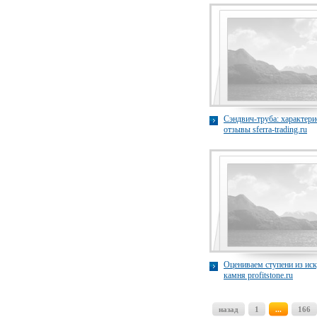
Сэндвич-труба: характери
отзывы sferra-trading.ru
Оцениваем ступени из ис
камня profitstone.ru
назад
1
...
166