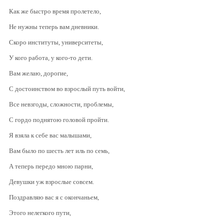
Как же быстро время пролетело,
Не нужны теперь вам дневники.
Скоро институты, университеты,
У кого работа, у кого-то дети.
Вам желаю, дорогие,
С достоинством во взрослый путь войти,
Все невзгоды, сложности, проблемы,
С гордо поднятою головой пройти.
Я взяла к себе вас малышами,
Вам было по шесть лет иль по семь,
А теперь передо мною парни,
Девушки уж взрослые совсем.
Поздравляю вас я с окончаньем,
Этого нелегкого пути,