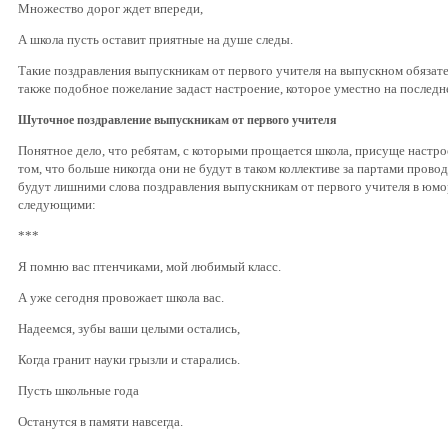
Множество дорог ждет впереди,
А школа пусть оставит приятные на душе следы.
Такие поздравления выпускникам от первого учителя на выпускном обязате
также подобное пожелание задаст настроение, которое уместно на последн
Шуточное поздравление выпускникам от первого учителя
Понятное дело, что ребятам, с которыми прощается школа, присуще настро
том, что больше никогда они не будут в таком коллективе за партами провод
будут лишними слова поздравления выпускникам от первого учителя в юмо
следующими:
***
Я помню вас птенчиками, мой любимый класс.
А уже сегодня провожает школа вас.
Надеемся, зубы ваши целыми остались,
Когда гранит науки грызли и старались.
Пусть школьные года
Останутся в памяти навсегда.