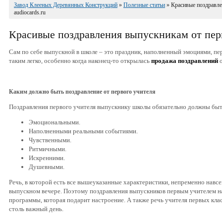
Завод Клееных Деревянных Конструкций
»
Полезные статьи
» Красивые поздравле
audiocards.ru
Красивые поздравления выпускникам от перво
Сам по себе выпускной в школе – это праздник, наполненный эмоциями, пе
таким легко, особенно когда наконец-то открылась
продажа поздравлений
о
Каким должно быть поздравление от первого учителя
Поздравления первого учителя выпускнику школы обязательно должны быт
Эмоциональными.
Наполненными реальными событиями.
Чувственными.
Ритмичными.
Искренними.
Душевными.
Речь, в которой есть все вышеуказанные характеристики, непременно навсег
выпускном вечере. Поэтому поздравления выпускников первым учителем на 
программы, которая подарит настроение. А также речь учителя первых кл
столь важный день.