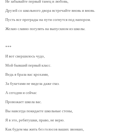
Не забывайте первый танец и любовь,
Друзей со школьного двора встречайте вновь и вновь.
Пусть все преграды на пути согнутся под напором.
Желаю славно погулять на выпускном из школы.
***
И вот свершилось чудо,
Мой бывший первый класс.
Ведь я брала вас крохами,
За букетами не видела даже глаз.
А сегодня и сейчас
Провожает школа вас.
Вы навсегда покидаете школьные стены,
Я в это, ребятушки, право, не верю.
Как будем мы жить без голосов ваших звонких,