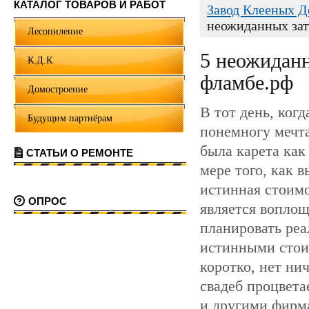
КАТАЛОГ ТОВАРОВ И РАБОТ
Завод Клееных 
неожиданных зат
Лесопиление
5 неожиданн
К.Д.К
фламбе.рф
Домостроение
В тот день, когд
Будущим партнёрам
понемногу мечта
была карета как
СТАТЬИ О РЕМОНТЕ
мере того, как в
истинная стоимо
ОПРОС
является воплощ
планировать реа
истинными стоим
коротко, нет ни
свадеб процвета
и другими фирма