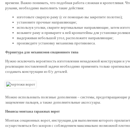
времени. Важно понимать, что подобная работа сложная и кропотливая. Ч
руками, необходимо выполнить такие действия:
изготовьте сварную раму (с ее помощью вы закрепите полотно);
установите прочные направляющие;
используя уголки, сварите вертикальные направляющие, затем изгот
возьмите раму и приварите к ней кронштейны для установки роликов
выдерживая небольшой угол, расположите направляющие;
произведите установку механизма противовеса.
Фурнитура для механизмов секционного типа
Нужно исключить вероятность изготовления ненадежной конструкции и уче
реализации поставленной задачи необходимо применять только оригинальн
создавать конструкции из б/у деталей.
Можно использовать полезные дополнения – системы, предотвращающие р
защемление пальцев, а также дополнительные аксессуары.
Нюансы монтажа гаражных ворот
Монтаж секционных ворот, инструкция для выполнения которого прилагает
осуществляться без зазоров с соблюдением максимально возможной плотно