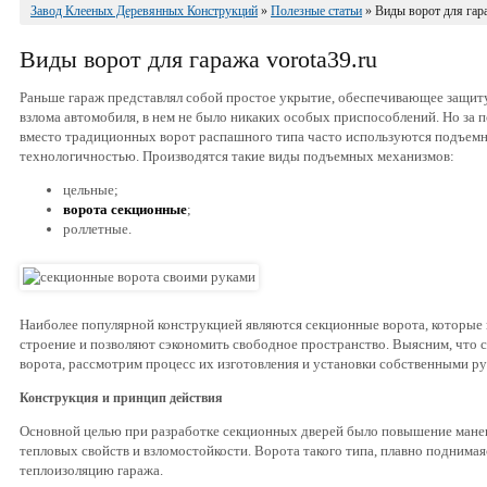
Завод Клееных Деревянных Конструкций
»
Полезные статьи
» Виды ворот для гара
Виды ворот для гаража vorota39.ru
Раньше гараж представлял собой простое укрытие, обеспечивающее защиту
взлома автомобиля, в нем не было никаких особых приспособлений. Но за 
вместо традиционных ворот распашного типа часто используются подъем
технологичностью. Производятся такие виды подъемных механизмов:
цельные;
ворота секционные
;
роллетные.
Наиболее популярной конструкцией являются секционные ворота, которые
строение и позволяют сэкономить свободное пространство. Выясним, что
ворота, рассмотрим процесс их изготовления и установки собственными ру
Конструкция и принцип действия
Основной целью при разработке секционных дверей было повышение манев
тепловых свойств и взломостойкости. Ворота такого типа, плавно поднима
теплоизоляцию гаража.