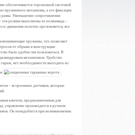
ние обеспечивается торсионной системой
ью пружинного механизма, а его фиксация
и рамы. Уменьшение сопротивления
у эти ролики выполнены из полиамида –
ссе движения полотно преломляется, все
авновешивающие пружины, что позволяет
 тросов от обрыва в конструкции
елю было удобно им пользоваться. В
 цилиндровым механизмом. Удобство
в гараж, нет необходимости выходить из
и.
нтов – встроенных датчиков, которые
ий.
ьным ключом, предназначенным для
а, управление производится в ручном
амок. Он понадобится при возникновении