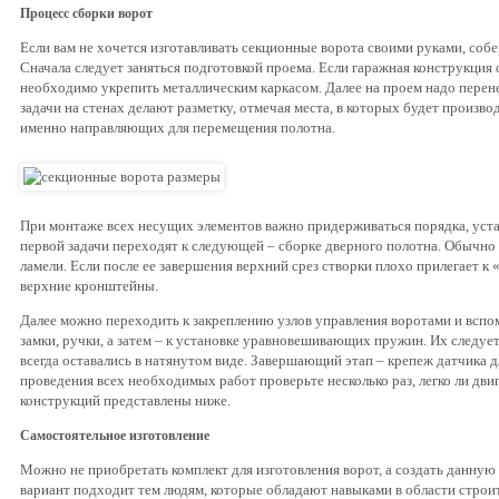
Процесс сборки ворот
Если вам не хочется изготавливать секционные ворота своими руками, собер
Сначала следует заняться подготовкой проема. Если гаражная конструкция 
необходимо укрепить металлическим каркасом. Далее на проем надо перен
задачи на стенах делают разметку, отмечая места, в которых будет произв
именно направляющих для перемещения полотна.
При монтаже всех несущих элементов важно придерживаться порядка, уст
первой задачи переходят к следующей – сборке дверного полотна. Обычно
ламели. Если после ее завершения верхний срез створки плохо прилегает к
верхние кронштейны.
Далее можно переходить к закреплению узлов управления воротами и вспом
замки, ручки, а затем – к установке уравновешивающих пружин. Их следуе
всегда оставались в натянутом виде. Завершающий этап – крепеж датчика 
проведения всех необходимых работ проверьте несколько раз, легко ли дв
конструкций представлены ниже.
Самостоятельное изготовление
Можно не приобретать комплект для изготовления ворот, а создать данну
вариант подходит тем людям, которые обладают навыками в области строи