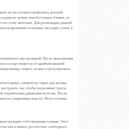
ите их из готового комплекта деталей.
создана из легких пенобетонных блоков, ее
ести схему монтажа. Для реализации данной
одиться крепление основных несущих узлов, а
ановленного инструкцией. После выполнения
 она осуществляется от крайней нижней
 «нащельнику» ворот, нужно отрегулировать
огательных элементов, таких как засовы,
т настроить так, чтобы подъемные тросы
для ограничения движения полотна. После
игаются секционные ворота. Фото готовых
ю конструкцию собственными силами. Этот
тельства и имеют достаточно свободного