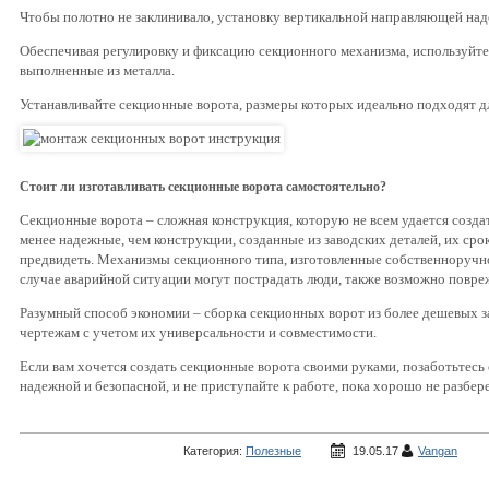
Чтобы полотно не заклинивало, установку вертикальной направляющей над
Обеспечивая регулировку и фиксацию секционного механизма, используйт
выполненные из металла.
Устанавливайте секционные ворота, размеры которых идеально подходят дл
Стоит ли изготавливать секционные ворота самостоятельно?
Секционные ворота – сложная конструкция, которую не всем удается созда
менее надежные, чем конструкции, созданные из заводских деталей, их ср
предвидеть. Механизмы секционного типа, изготовленные собственноручно
случае аварийной ситуации могут пострадать люди, также возможно повре
Разумный способ экономии – сборка секционных ворот из более дешевых з
чертежам с учетом их универсальности и совместимости.
Если вам хочется создать секционные ворота своими руками, позаботьтесь 
надежной и безопасной, и не приступайте к работе, пока хорошо не разбер
Категория:
Полезные
19.05.17
Vangan
статьи