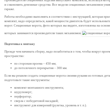
Производители секционных изделий выпускают комплекты, используя кото
и сэкономить денежные средства. Все модели секционных механизмов унив
гараже.
Работы необходимо выполнять в соответствии с инструкцией, которая прил
комплект, надо определиться, какой мощности двигатель будет использоват
ворот. Секционные ворота, фото которых вы видите, изготовлены на основе
которых занимаются производители таких механизмов.
Подготовка к монтажу
Прежде чем начинать сборку, надо позаботиться о том, чтобы вокруг прое
пространство:
по сторонам проема – 450 мм;
до потолочного перекрытия – 300 мм.
Если вы решили создать секционные ворота своими руками из готовых дет
подготовьте такие инструменты:
комплект монтажного инструмента;
шуруповерт;
перфоратор;
сверла с победитовой насадкой;
инструмент для измерений (рулетка, уровень и т. п.).