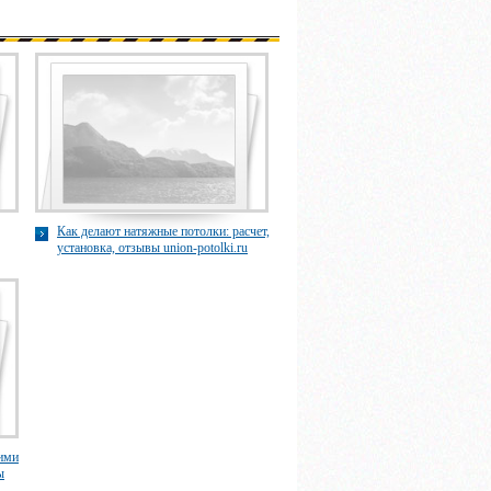
Как делают натяжные потолки: расчет,
установка, отзывы union-potolki.ru
ими
ы