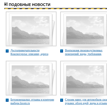
ПОДОБНЫЕ НОВОСТИ
Достопримечательности
Вентиляция производственных
Красногорска: описание, адреса
помещений: виды, требования,
pgskmechta.ru
проектирование и контроль
pharmprojects.vipsmed.ru
Бетономешалки: отзывы и критерии
Строим навес для автомобиля сво
выбора lzsom.ru
руками: обзор идей, виды и отзыв
spektr-teplic.ru