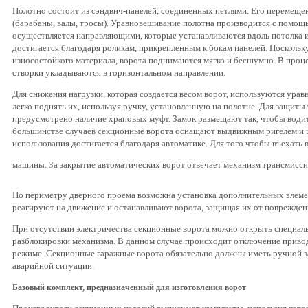
Полотно состоит из сэндвич-панелей, соединенных петлями. Его перемеще
(барабаны, валы, тросы). Уравновешивание полотна производится с помощ
осуществляется направляющими, которые устанавливаются вдоль потолка 
достигается благодаря роликам, прикрепленным к бокам панелей. Поскольк
износостойкого материала, ворота поднимаются мягко и бесшумно. В проце
створки укладываются в горизонтальном направлении.
Для снижения нагрузки, которая создается весом ворот, используются ур
легко поднять их, используя ручку, установленную на полотне. Для защиты
предусмотрено наличие храповых муфт. Замок размещают так, чтобы водит
большинстве случаев секционные ворота оснащают выдвижным ригелем и
использования достигается благодаря автоматике. Для того чтобы въехать 
машины. За закрытие автоматических ворот отвечает механизм трансмисси
По периметру дверного проема возможна установка дополнительных элеме
реагируют на движение и останавливают ворота, защищая их от поврежден
При отсутствии электричества секционные ворота можно открыть специал
разблокировки механизма. В данном случае происходит отключение привод
режиме. Секционные гаражные ворота обязательно должны иметь ручной з
аварийной ситуации.
Базовый комплект, предназначенный для изготовления ворот